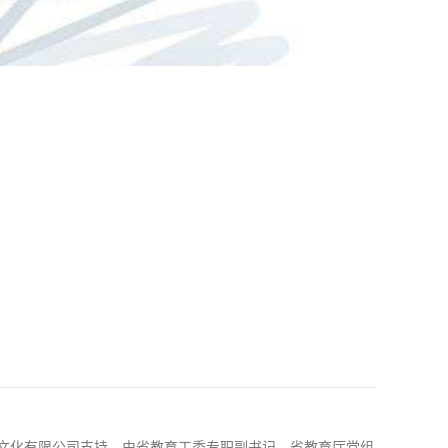
！
经济文化有限公司支持，由省教育工委专职副书记、省教育厅党组