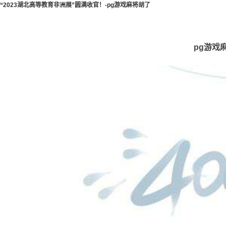
“2023湖北高等教育非洲展”圆满收官！-pg游戏麻将胡了
pg游戏