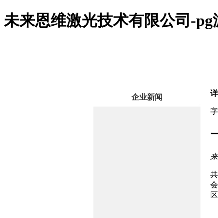
未来恩维激光技术有限公司-p
详
企业新闻
字
来
共
会
区