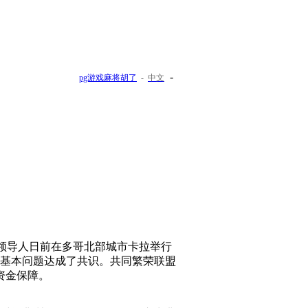
-
pg游戏麻将胡了
-
中文
国领导人日前在多哥北部城市卡拉举行
等基本问题达成了共识。共同繁荣联盟
资金保障。