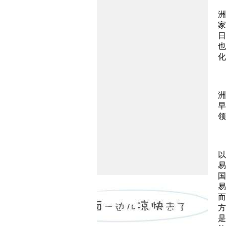
洲
家
日
也
化
洲
早
领
以
易
国
易
而
方
是