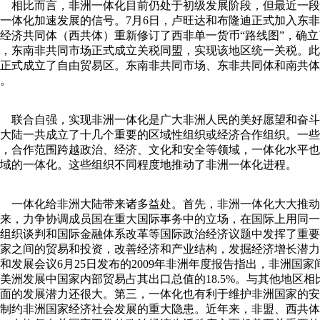
相比而言，非洲一体化目前仍处于初级发展阶段，但最近一段
一体化加速发展的信号。7月6日，卢旺达和布隆迪正式加入东非
经济共同体（西共体）重新修订了西非单一货币“路线图”，确立了
，东南非共同市场正式成立关税同盟，实现该地区统一关税。此
正式成立了自由贸易区。东南非共同市场、东非共同体和南共体
。
联合自强，实现非洲一体化是广大非洲人民的美好愿望和奋斗
大陆一共成立了十几个重要的区域性组织或经济合作组织。一些
，合作范围跨越政治、经济、文化和安全等领域，一体化水平也
域的一体化。这些组织不同程度地推动了非洲一体化进程。
一体化给非洲大陆带来诸多益处。首先，非洲一体化大大推动
来，力争协调成员国在重大国际事务中的立场，在国际上用同一
组织谈判和国际金融体系改革等国际政治经济议题中发挥了重要
家之间的贸易和投资，改善经济和产业结构，发掘经济增长潜力
和发展会议6月25日发布的2009年非洲年度报告指出，非洲国
美洲发展中国家内部贸易占其出口总值的18.5%。与其他地区
面的发展潜力还很大。第三，一体化也有利于维护非洲国家的安
制约非洲国家经济社会发展的重大隐患。近年来，非盟、西共体